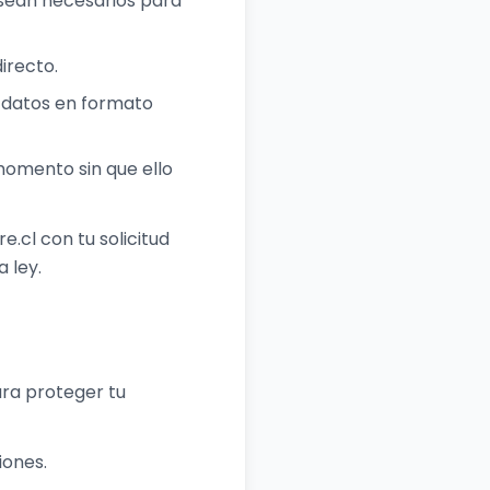
 sean necesarios para
irecto.
e datos en formato
momento sin que ello
.cl con tu solicitud
 ley.
ara proteger tu
iones.