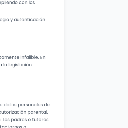
pliendo con los
egio y autenticación
amente infalible. En
la legislación
e datos personales de
utorización parental,
 Los padres o tutores
ntactarnos a