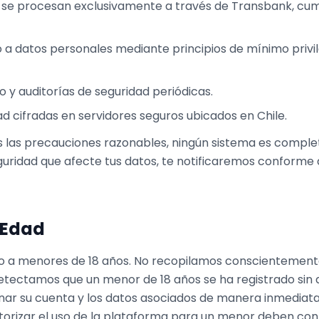
 se procesan exclusivamente a través de Transbank, cum
 a datos personales mediante principios de mínimo privil
 y auditorías de seguridad periódicas.
d cifradas en servidores seguros ubicados en Chile.
 las precauciones razonables, ningún sistema es complet
ridad que afecte tus datos, te notificaremos conforme a 
 Edad
do a menores de 18 años. No recopilamos conscientement
etectamos que un menor de 18 años se ha registrado sin a
ar su cuenta y los datos asociados de manera inmediata.
torizar el uso de la plataforma para un menor deben co