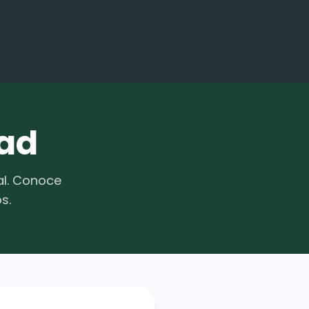
dad
al. Conoce
s.