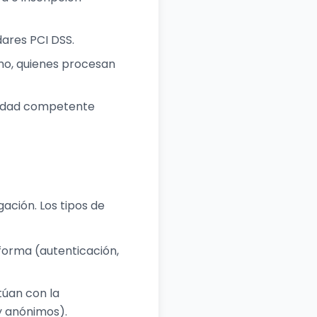
ares PCI DSS.
imo, quienes procesan
oridad competente
ación. Los tipos de
forma (autenticación,
túan con la
y anónimos).