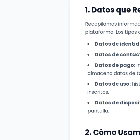
1. Datos que 
Recopilamos informaci
plataforma. Los tipos 
Datos de identid
Datos de contac
Datos de pago:
i
almacena datos de ta
Datos de uso:
his
inscritos.
Datos de disposi
pantalla.
2. Cómo Usam