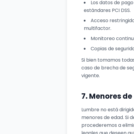
Los datos de pago
estándares PCI DSS.
Acceso restringido
multifactor.
Monitoreo continuo
Copias de segurida
Si bien tomamos todas
caso de brecha de segu
vigente.
7. Menores de
Lumbre no está dirigi
menores de edad. Si d
procederemos a elimin
legales que deseen au